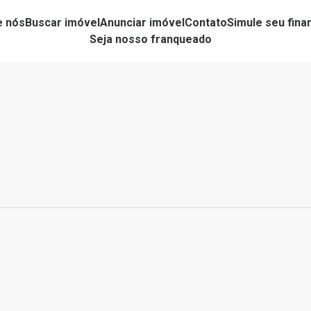
e nós
Buscar imóvel
Anunciar imóvel
Contato
Simule seu fin
Seja nosso franqueado