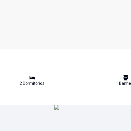
2
Dormitório
s
1
Banhe