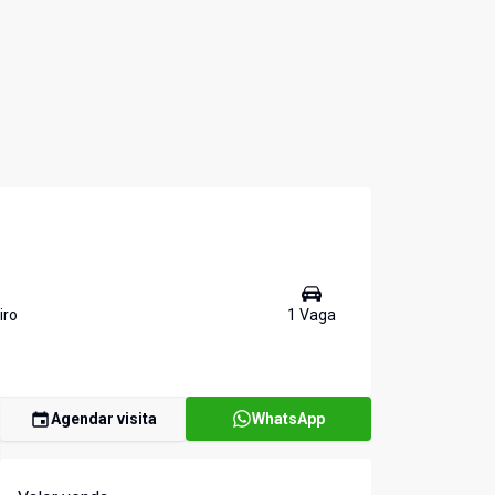
iro
1
Vaga
Agendar visita
WhatsApp