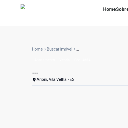
Home
Sobr
Home
Buscar imóvel
...
Apartamento
Venda
Cód:
4684
...
Aribiri, Vila Velha - ES