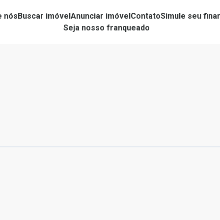
e nós
Buscar imóvel
Anunciar imóvel
Contato
Simule seu fin
Seja nosso franqueado