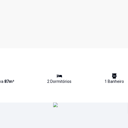
iva
87
m²
2
Dormitório
s
1
Banheiro