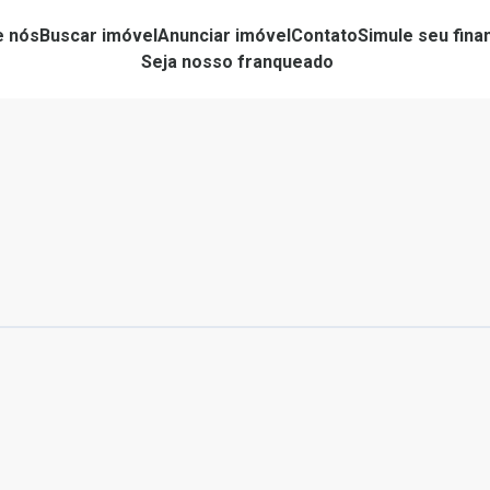
e nós
Buscar imóvel
Anunciar imóvel
Contato
Simule seu fin
Seja nosso franqueado