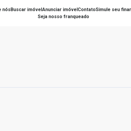
e nós
Buscar imóvel
Anunciar imóvel
Contato
Simule seu fin
Seja nosso franqueado