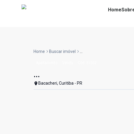
Home
Sobr
Home
Buscar imóvel
...
Apartamento
Venda
Cód:
31552
...
Bacacheri, Curitiba - PR