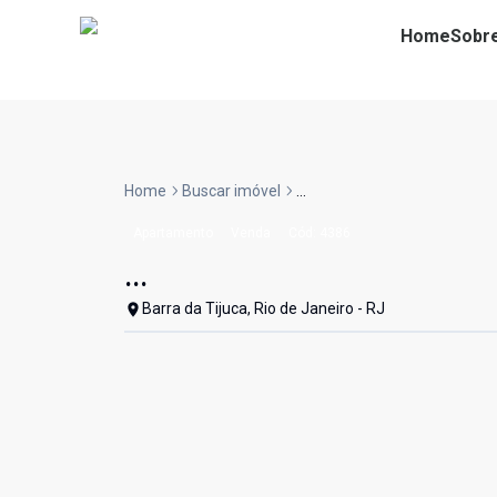
Home
Sobr
Home
Buscar imóvel
...
Apartamento
Venda
Cód:
4386
...
Barra da Tijuca, Rio de Janeiro - RJ