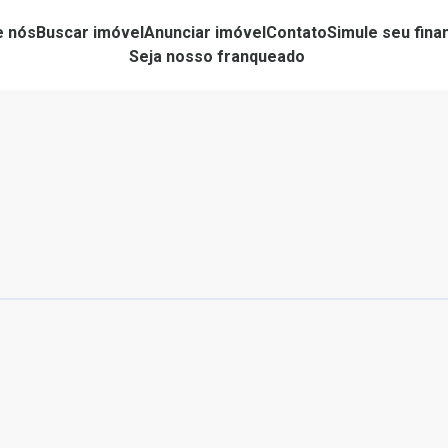
e nós
Buscar imóvel
Anunciar imóvel
Contato
Simule seu fin
Seja nosso franqueado