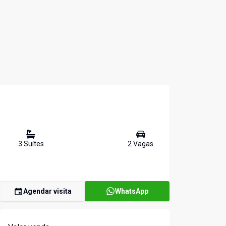
3
Suíte
s
2
Vaga
s
Agendar visita
WhatsApp