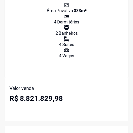
Área Privativa
333
m²
4
Dormitório
s
2
Banheiro
s
4
Suíte
s
4
Vaga
s
Valor venda
R$ 8.821.829,98