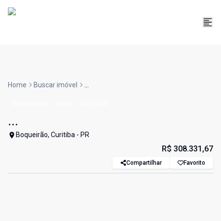
Home
Buscar imóvel
...
Apartamento
Venda
Cód:
5349
...
Boqueirão, Curitiba - PR
R$ 308.331,67
Compartilhar
Favorito