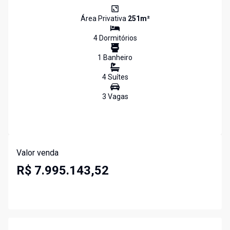
Área Privativa
251
m²
4
Dormitório
s
1
Banheiro
4
Suíte
s
3
Vaga
s
Valor venda
R$ 7.995.143,52