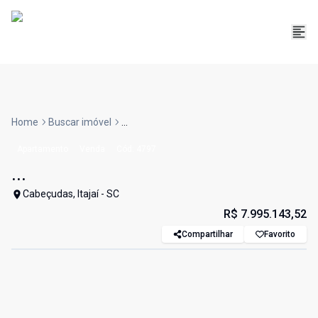
Home
Buscar imóvel
...
Apartamento
Venda
Cód:
4797
...
Cabeçudas, Itajaí - SC
R$ 7.995.143,52
Compartilhar
Favorito