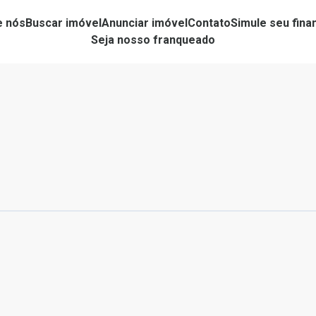
e nós
Buscar imóvel
Anunciar imóvel
Contato
Simule seu fin
Seja nosso franqueado