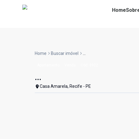
Home
Sobr
Home
Buscar imóvel
...
Apartamento
Venda
Cód:
3922
...
Casa Amarela, Recife - PE