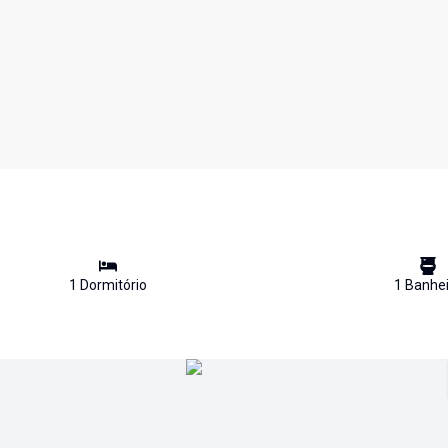
1
Dormitório
1
Banhei