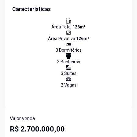
Características
Área Total
126
m²
Área Privativa
126
m²
3
Dormitório
s
3
Banheiro
s
3
Suíte
s
2
Vaga
s
Valor venda
R$ 2.700.000,00