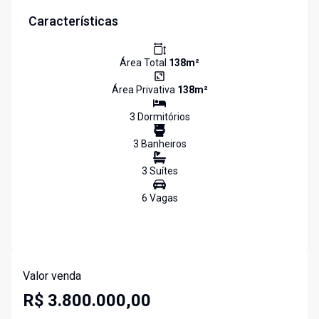
Características
Área Total
138
m²
Área Privativa
138
m²
3
Dormitório
s
3
Banheiro
s
3
Suíte
s
6
Vaga
s
Valor venda
R$ 3.800.000,00