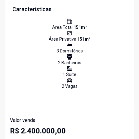
Características
Área Total
151
m²
Área Privativa
151
m²
3
Dormitório
s
2
Banheiro
s
1
Suíte
2
Vaga
s
Valor venda
R$ 2.400.000,00