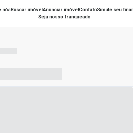
e nós
Buscar imóvel
Anunciar imóvel
Contato
Simule seu fin
Seja nosso franqueado
-- --- ------
-- ----- ----- --- ------