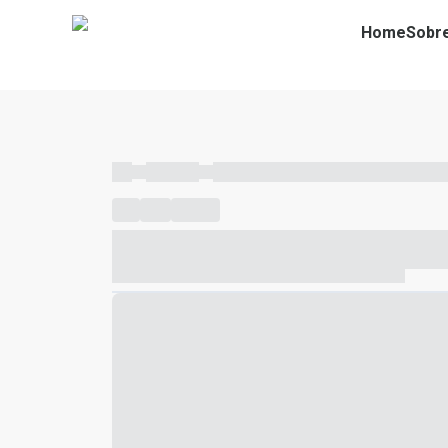
Home
Sobr
----
----- -----
----- ----- -- ------ ---- ---- -- ----- ----- ---
----
-----
---- ------
----- ----- -- ------ ---- ---- -- ---
----- ----- -- ------ ---- ---- -- ----- ----- ----- --- ------