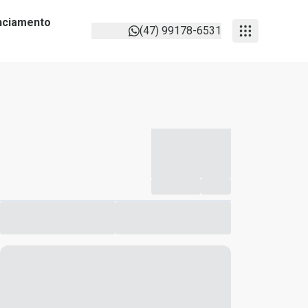
anciamento
(47) 99178-6531
-----------
--
Compartilhar
Favorito