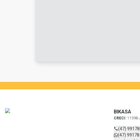
BIKASA
CRECI:
11598-
(47) 9917
(47) 99178