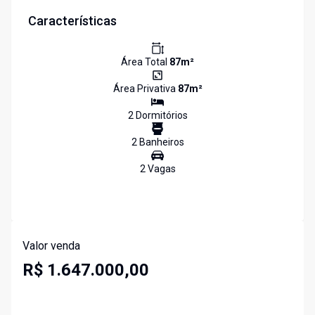
Características
Área Total
87
m²
Área Privativa
87
m²
2
Dormitório
s
2
Banheiro
s
2
Vaga
s
Valor venda
R$ 1.647.000,00