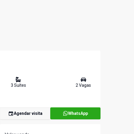
3
Suíte
s
2
Vaga
s
Agendar visita
WhatsApp