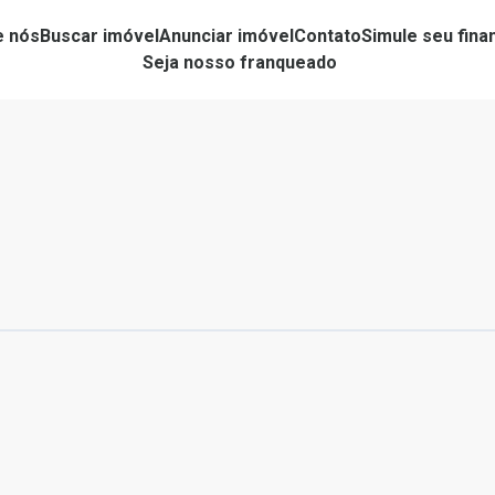
e nós
Buscar imóvel
Anunciar imóvel
Contato
Simule seu fin
Seja nosso franqueado