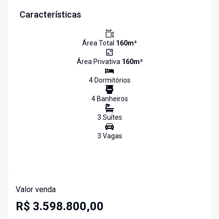
Características
Área Total
160
m²
Área Privativa
160
m²
4
Dormitório
s
4
Banheiro
s
3
Suíte
s
3
Vaga
s
Valor venda
R$ 3.598.800,00