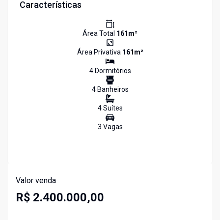
Características
Área Total
161
m²
Área Privativa
161
m²
4
Dormitório
s
4
Banheiro
s
4
Suíte
s
3
Vaga
s
Valor venda
R$ 2.400.000,00