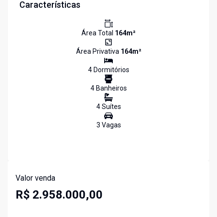
Características
Área Total
164
m²
Área Privativa
164
m²
4
Dormitório
s
4
Banheiro
s
4
Suíte
s
3
Vaga
s
Valor venda
R$ 2.958.000,00