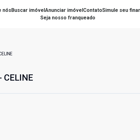
e nós
Buscar imóvel
Anunciar imóvel
Contato
Simule seu fin
Seja nosso franqueado
CELINE
- CELINE