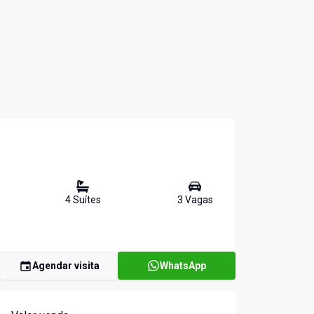
4
Suíte
s
3
Vaga
s
Agendar visita
WhatsApp