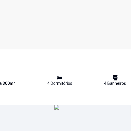
va
300
m²
4
Dormitório
s
4
Banheiro
s