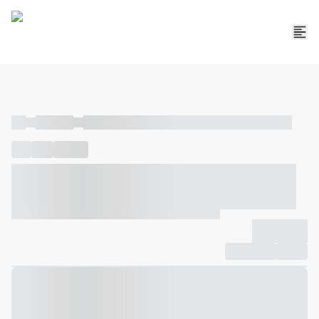
----
----- -----
----- ----- -- ------ ---- ---- -- ----- ----- ----- --- ------
----
-----
---- ------
----- ----- -- ------ ---- ---- -- ----- ----- -----
--- ------
----- ----- -- ------ ---- ---- -- ----- ----- ----- --- ------
-------------
Compartilhar
Favorito