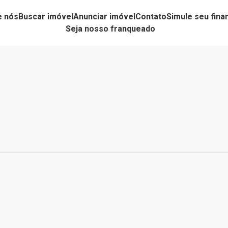
e nós
Buscar imóvel
Anunciar imóvel
Contato
Simule seu fin
Seja nosso franqueado