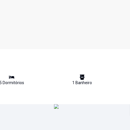
5
Dormitório
s
1
Banheiro