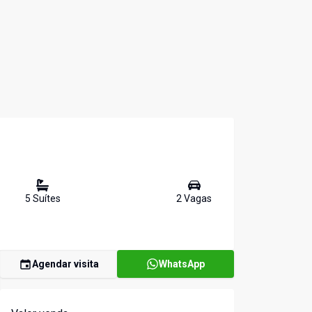
5
Suíte
s
2
Vaga
s
Agendar visita
WhatsApp