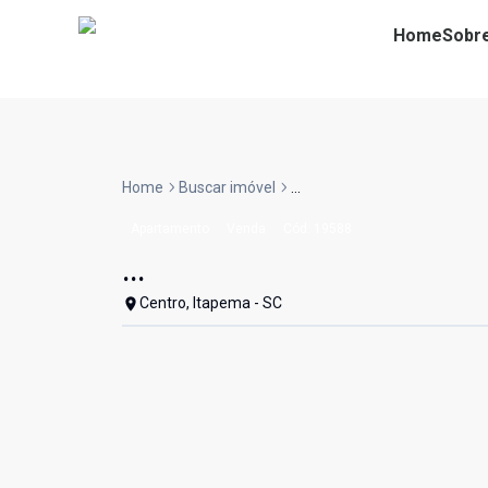
Home
Sobr
Home
Buscar imóvel
...
Apartamento
Venda
Cód:
19588
...
Centro, Itapema - SC