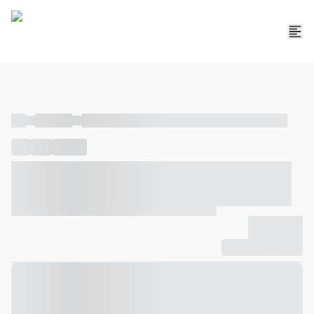
----
----- -----
----- ----- -- ------ ---- ---- -- ----- ----- ----- --- ------
----
-----
---- ------
----- ----- -- ------ ---- ---- -- ----- ----- -----
--- ------
----- ----- -- ------ ---- ---- -- ----- ----- ----- --- ------
-------------
Compartilhar
Favorito