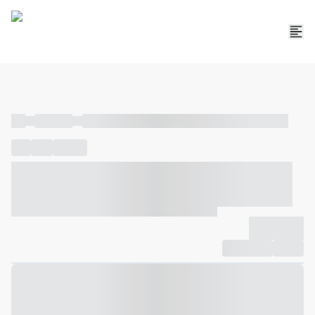
----
----- -----
----- ----- -- ------ ---- ---- -- ----- ----- ----- --- ------
----
-----
---- ------
----- ----- -- ------ ---- ---- -- ----- ----- -----
--- ------
----- ----- -- ------ ---- ---- -- ----- ----- ----- --- ------
-------------
Compartilhar
Favorito