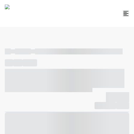
----
----- -----
----- ----- -- ------ ---- ---- -- ----- ----- ----- --- ------
----
-----
---- ------
----- ----- -- ------ ---- ---- -- ----- ----- -----
--- ------
----- ----- -- ------ ---- ---- -- ----- ----- ----- --- ------
-------------
Compartilhar
Favorito