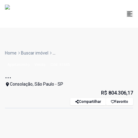
Home
Buscar imóvel
...
Apartamento
Venda
Cód:
31585
...
Consolação, São Paulo - SP
R$ 804.306,17
Compartilhar
Favorito