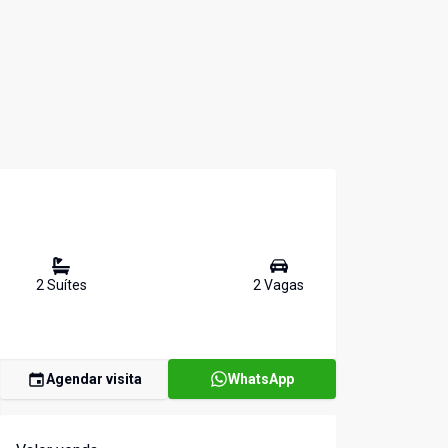
2
Suíte
s
2
Vaga
s
Agendar visita
WhatsApp