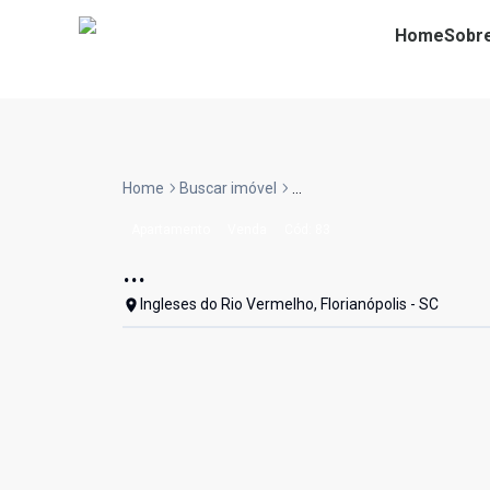
Home
Sobr
Home
Buscar imóvel
...
Apartamento
Venda
Cód:
83
...
Ingleses do Rio Vermelho, Florianópolis - SC