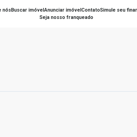
e nós
Buscar imóvel
Anunciar imóvel
Contato
Simule seu fin
Seja nosso franqueado