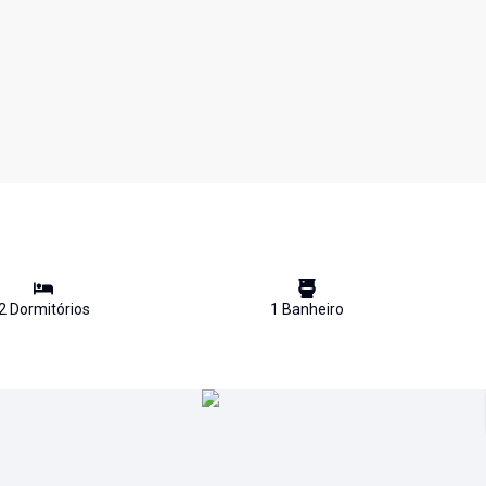
2
Dormitório
s
1
Banheiro