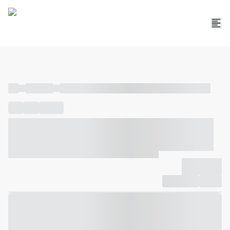
----
----- -----
----- ----- -- ------ ---- ---- -- ----- ----- ----- --- ------
----
-----
---- ------
----- ----- -- ------ ---- ---- -- ----- ----- -----
--- ------
----- ----- -- ------ ---- ---- -- ----- ----- ----- --- ------
-------------
Compartilhar
Favorito