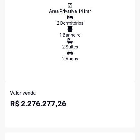
Área Privativa
141
m²
2
Dormitório
s
1
Banheiro
2
Suíte
s
2
Vaga
s
Valor venda
R$ 2.276.277,26