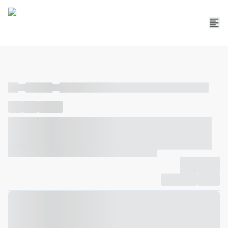
----
----- -----
----- ----- -- ------ ---- ---- -- ----- ----- ----- --- ------
----
-----
---- ------
----- ----- -- ------ ---- ---- -- ----- ----- -----
--- ------
----- ----- -- ------ ---- ---- -- ----- ----- ----- --- ------
-------------
Compartilhar
Favorito