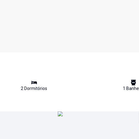
2
Dormitório
s
1
Banhe