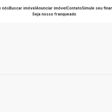
e nós
Buscar imóvel
Anunciar imóvel
Contato
Simule seu fin
Seja nosso franqueado