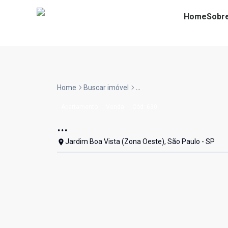
Home
Sobr
Home
Buscar imóvel
...
Apartamento
Venda
Cód:
630
...
Jardim Boa Vista (Zona Oeste), São Paulo - SP