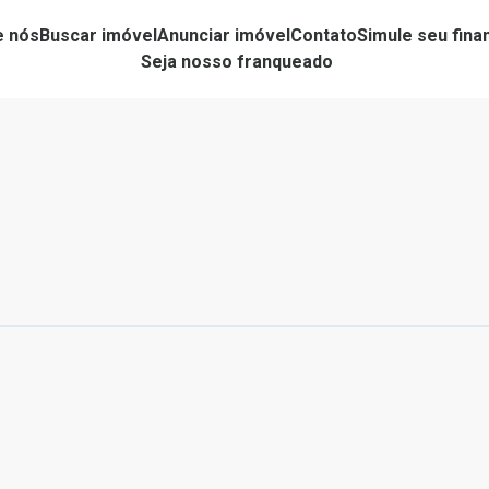
e nós
Buscar imóvel
Anunciar imóvel
Contato
Simule seu fin
Seja nosso franqueado