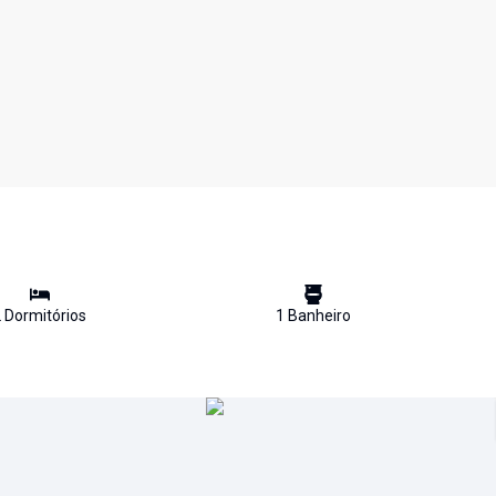
2
Dormitório
s
1
Banheiro