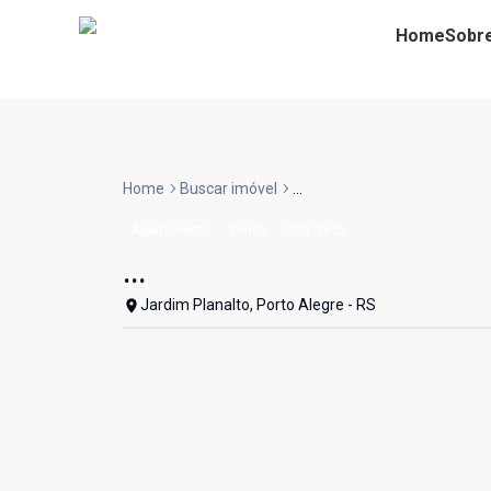
Home
Sobr
Home
Buscar imóvel
...
Apartamento
Venda
Cód:
2635
...
Jardim Planalto, Porto Alegre - RS