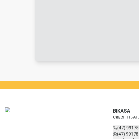
BIKASA
CRECI:
11598-
(47) 9917
(47) 99178