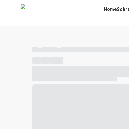
Home
Sobr
----
----- -----
----- ----- -- ------ ---- ---- -- ----- ----- ---
----
-----
---- ------
----- ----- -- ------ ---- ---- -- ---
----- ----- -- ------ ---- ---- -- ----- ----- ----- --- ------