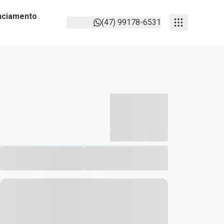
anciamento
(47) 99178-6531
-----------
--
Compartilhar
Favorito