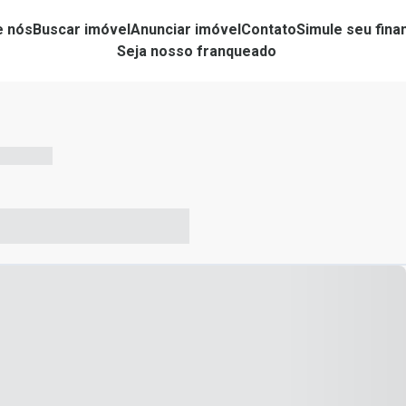
e nós
Buscar imóvel
Anunciar imóvel
Contato
Simule seu fin
Seja nosso franqueado
-- --- ------
-- ----- ----- --- ------