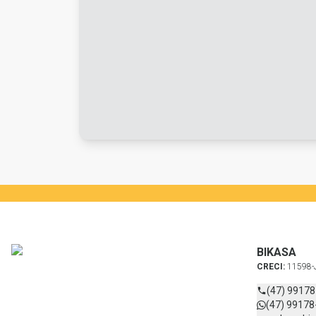
BIKASA
CRECI:
11598-
(47) 9917
(47) 99178