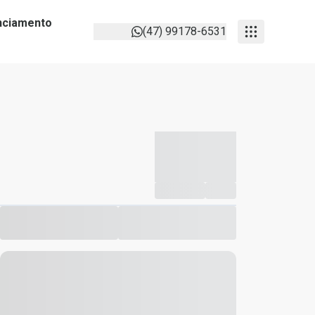
anciamento
(47) 99178-6531
-----------
--
Compartilhar
Favorito