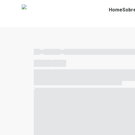
Home
Sobr
----
----- -----
----- ----- -- ------ ---- ---- -- ----- ----- ---
----
-----
---- ------
----- ----- -- ------ ---- ---- -- ---
----- ----- -- ------ ---- ---- -- ----- ----- ----- --- ------