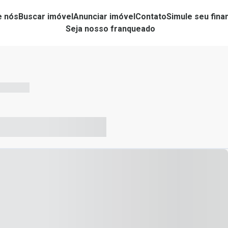
e nós
Buscar imóvel
Anunciar imóvel
Contato
Simule seu fin
Seja nosso franqueado
-- --- ------
-- ----- ----- --- ------