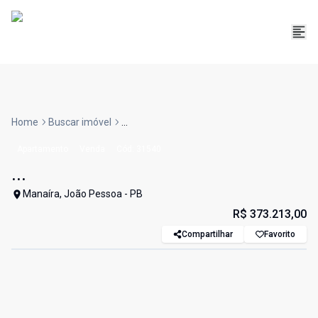
Home
Buscar imóvel
...
Apartamento
Venda
Cód:
31540
...
Manaíra, João Pessoa - PB
R$ 373.213,00
Compartilhar
Favorito