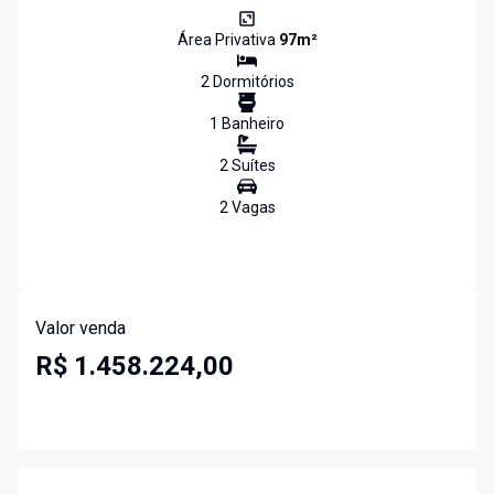
Área Privativa
97
m²
2
Dormitório
s
1
Banheiro
2
Suíte
s
2
Vaga
s
Valor venda
R$ 1.458.224,00