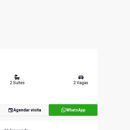
2
Suíte
s
2
Vaga
s
Agendar visita
WhatsApp