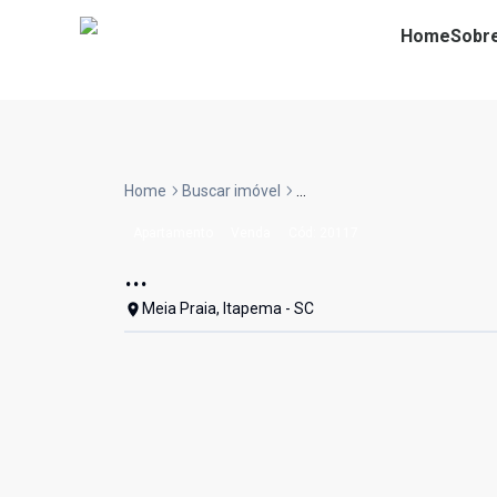
Home
Sobr
Home
Buscar imóvel
...
Apartamento
Venda
Cód:
20117
...
Meia Praia, Itapema - SC