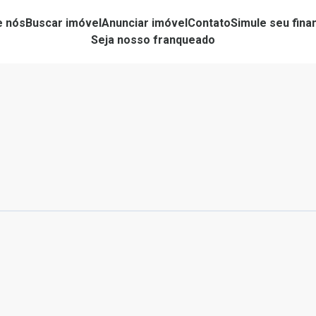
e nós
Buscar imóvel
Anunciar imóvel
Contato
Simule seu fin
Seja nosso franqueado