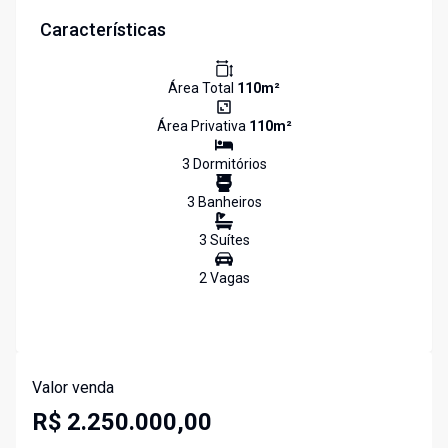
Características
Área Total
110
m²
Área Privativa
110
m²
3
Dormitório
s
3
Banheiro
s
3
Suíte
s
2
Vaga
s
Valor venda
R$ 2.250.000,00