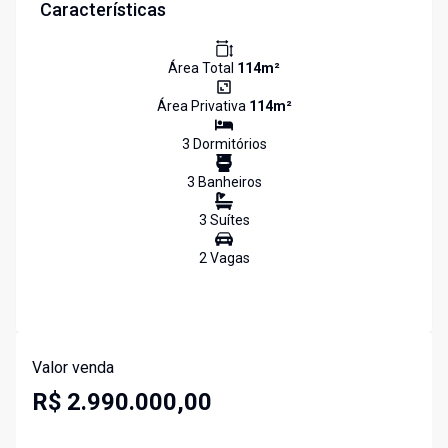
Características
Área Total
114
m²
Área Privativa
114
m²
3
Dormitório
s
3
Banheiro
s
3
Suíte
s
2
Vaga
s
Valor venda
R$ 2.990.000,00