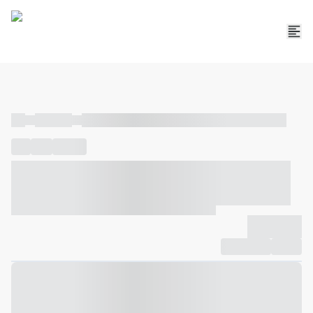
----
----- -----
----- ----- -- ------ ---- ---- -- ----- ----- ----- --- ------
----
-----
---- ------
----- ----- -- ------ ---- ---- -- ----- ----- -----
--- ------
----- ----- -- ------ ---- ---- -- ----- ----- ----- --- ------
-------------
Compartilhar
Favorito