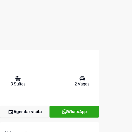
3
Suíte
s
2
Vaga
s
Agendar visita
WhatsApp