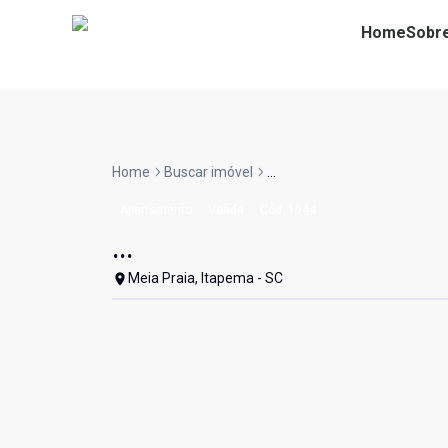
Home
Sobr
Home
Buscar imóvel
...
Apartamento
Venda
Cód:
1944
...
Meia Praia, Itapema - SC