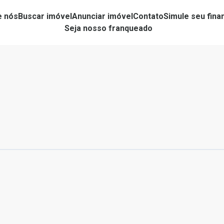
e nós
Buscar imóvel
Anunciar imóvel
Contato
Simule seu fin
Seja nosso franqueado