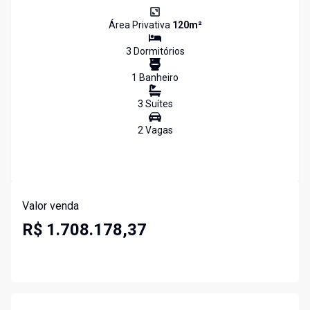
Área Privativa
120
m²
3
Dormitório
s
1
Banheiro
3
Suíte
s
2
Vaga
s
Valor venda
R$ 1.708.178,37