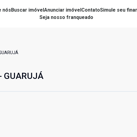
e nós
Buscar imóvel
Anunciar imóvel
Contato
Simule seu fin
Seja nosso franqueado
 GUARUJÁ
 - GUARUJÁ