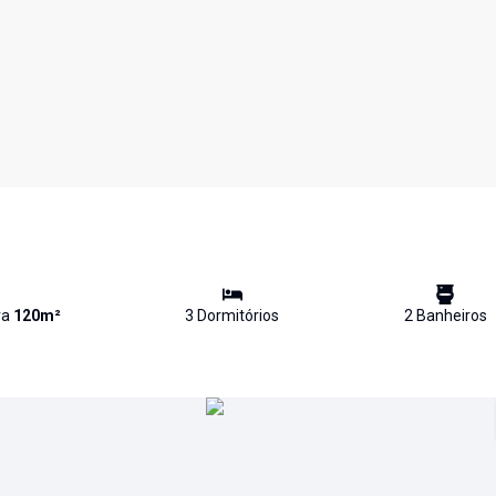
va
120
m²
3
Dormitório
s
2
Banheiro
s