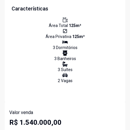
Características
Área Total
125
m²
Área Privativa
125
m²
3
Dormitório
s
3
Banheiro
s
3
Suíte
s
2
Vaga
s
Valor venda
R$ 1.540.000,00