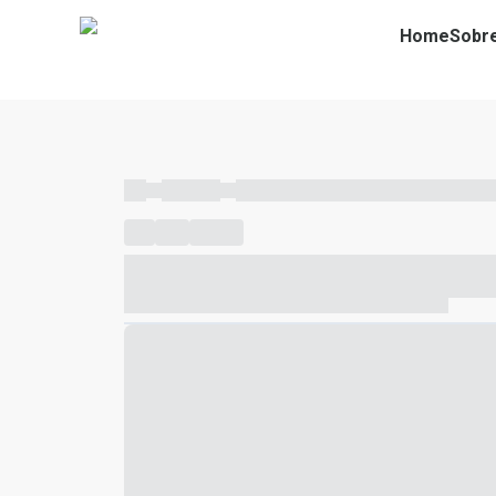
Home
Sobr
----
----- -----
----- ----- -- ------ ---- ---- -- ----- ----- ---
----
-----
---- ------
----- ----- -- ------ ---- ---- -- ---
----- ----- -- ------ ---- ---- -- ----- ----- ----- --- ------