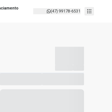
anciamento
(47) 99178-6531
-----------
--
Compartilhar
Favorito