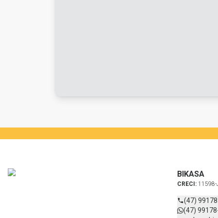
BIKASA
CRECI:
11598-
(47) 9917
(47) 99178