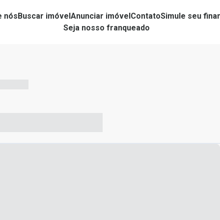
e nós
Buscar imóvel
Anunciar imóvel
Contato
Simule seu fin
Seja nosso franqueado
-- --- ------
-- ----- ----- --- ------