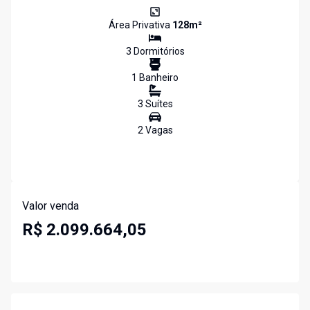
Área Privativa
128
m²
3
Dormitório
s
1
Banheiro
3
Suíte
s
2
Vaga
s
Valor venda
R$ 2.099.664,05