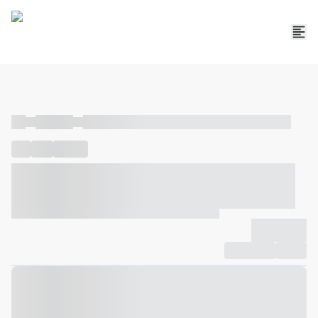
----
----- -----
----- ----- -- ------ ---- ---- -- ----- ----- ----- --- ------
----
-----
---- ------
----- ----- -- ------ ---- ---- -- ----- ----- -----
--- ------
----- ----- -- ------ ---- ---- -- ----- ----- ----- --- ------
-------------
Compartilhar
Favorito