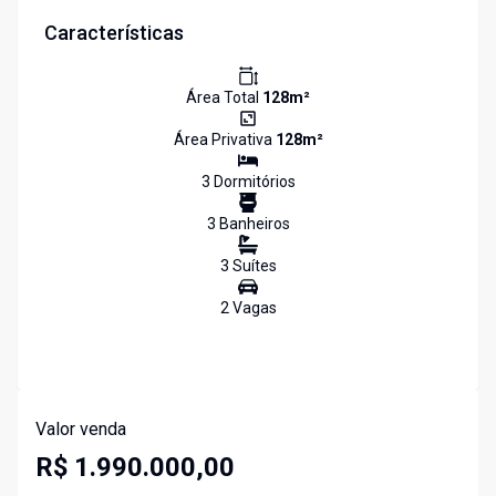
Características
Área Total
128
m²
Área Privativa
128
m²
3
Dormitório
s
3
Banheiro
s
3
Suíte
s
2
Vaga
s
Valor venda
R$ 1.990.000,00