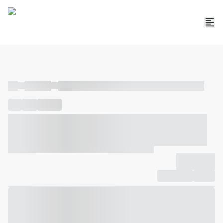
----
----- -----
----- ----- -- ------ ---- ---- -- ----- ----- ----- --- ------
----
-----
---- ------
----- ----- -- ------ ---- ---- -- ----- ----- -----
--- ------
----- ----- -- ------ ---- ---- -- ----- ----- ----- --- ------
-------------
Compartilhar
Favorito