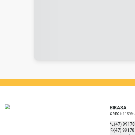
BIKASA
CRECI:
11598-
(47) 9917
(47) 99178