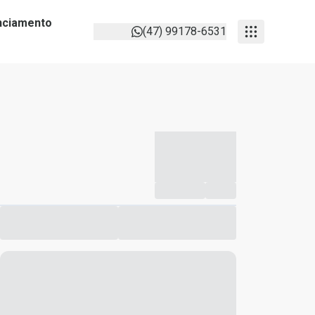
anciamento
(47) 99178-6531
-----------
--
Compartilhar
Favorito