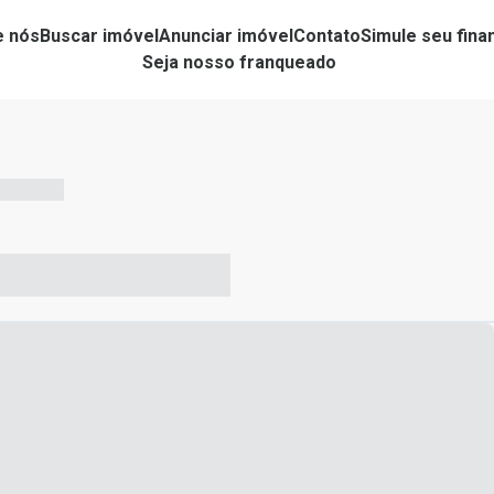
e nós
Buscar imóvel
Anunciar imóvel
Contato
Simule seu fin
Seja nosso franqueado
-- --- ------
-- ----- ----- --- ------