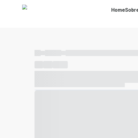
Home
Sobr
----
----- -----
----- ----- -- ------ ---- ---- -- ----- ----- ---
----
-----
---- ------
----- ----- -- ------ ---- ---- -- ---
----- ----- -- ------ ---- ---- -- ----- ----- ----- --- ------