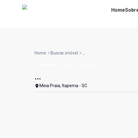
Home
Sobr
Home
Buscar imóvel
...
Apartamento
Venda
Cód:
21857
...
Meia Praia, Itapema - SC