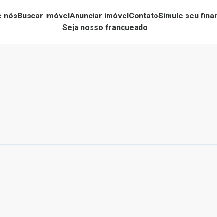
e nós
Buscar imóvel
Anunciar imóvel
Contato
Simule seu fin
Seja nosso franqueado