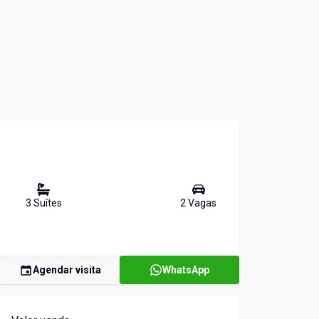
3
Suíte
s
2
Vaga
s
Agendar visita
WhatsApp